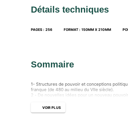
Détails techniques
PAGES
:
256
FORMAT
:
150MM X 210MM
PO
Sommaire
1- Structures de pouvoir et conceptions politiq
franque (de 480 au milieu du VIIe siècle).
2 - De nouvelles idées pour un nouveau pouvoir 
(VIIe-IXe siècle).
3 - Royauté, principautés et seigneuries : éclate
VOIR PLUS
880-vers 1080).
4 - Redressement princier et normalisation des p
5 - Émergence et affirmation de l'ordre monarc
6 - Crises et croissance de la monarchie des Va