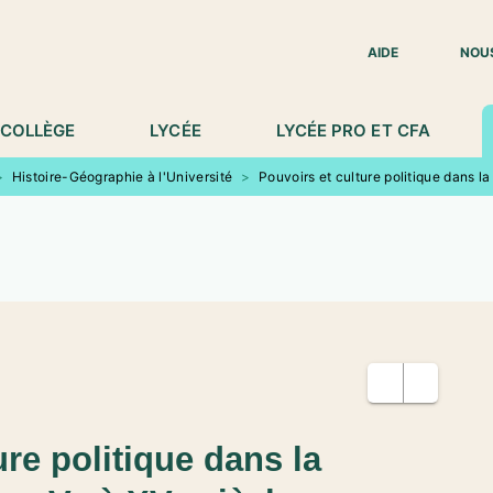
IED DE PAGE
AIDE
NOU
COLLÈGE
LYCÉE
LYCÉE PRO ET CFA
>
Histoire-Géographie à l'Université
>
Pouvoirs et culture politique dans l
ure politique dans la