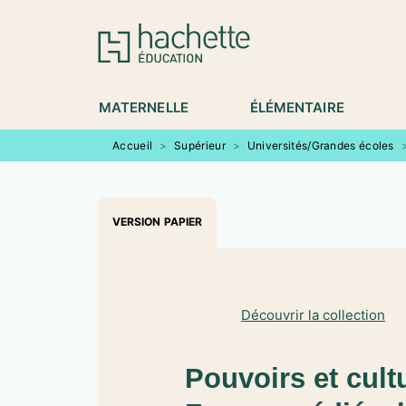
MENU
RECHERCHE
CONTENU
P
MATERNELLE
ÉLÉMENTAIRE
Accueil
>
Supérieur
>
Universités/Grandes écoles
VERSION PAPIER
Découvrir la collection
Pouvoirs et cult