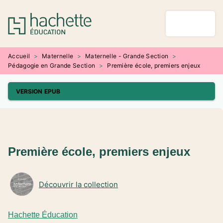
MENU
RECHERCHE
CONTENU
PIED DE PAGE
Accueil
>
Maternelle
>
Maternelle - Grande Section
>
Pédagogie en Grande Section
>
Première école, premiers enjeux
VERSION EPUB
Première école, premiers enjeux
Découvrir la collection
Hachette Éducation