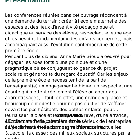
Les conférences réunies dans cet ouvrage répondent à
une demande du terrain : créer à l'école maternelle des
espaces et des lieux d'inventivité pédagogique et
didactique au service des élèves, respectant le jeune âge
et les besoins fondamentaux des enfants concernés, mais
accompagnant aussi l'évolution contemporaine de cette
première école.
Pendant plus de dix ans, Anne Marie Gioux a oeuvré pour
dégager les axes forts d'une politique et d'une
pragmatique où se conjuguent exigeance du projet
scolaire et générosité du regard éducatif. Car les enjeux
de la première école nécessitent de la part de
l'enseignant(e) un engagement éthique, un respect et une
écoute qui mettent réellement l'élève au coeur des
apprentissages, il faut, en effet, une grande vigilance et
beaucoup de modestie pour ne pas oublier de s'effacer
devant les pas hésitants des petites enfants, pour
leurlaisser la place et le temps d'un rêve, d'une errance,
SOMMAIRE
d'un détour, d'une cabriole... car le sérieux de l'entreprise
1.École maternelle, première école
ne perd rien à être accompagné d'un sourire.
2.L'école maternelle dans ses relations contextuelles
3.L'école, la classe : des milieux sociaux structurés par la
parole