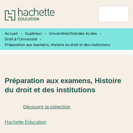
MENU
RECHERCHE
CONTENU
PIED DE PAGE
Accueil
>
Supérieur
>
Universités/Grandes écoles
>
Droit à l'Université
>
Préparation aux examens, Histoire du droit et des institutions
Préparation aux examens, Histoire
du droit et des institutions
Découvrir la collection
Hachette Éducation