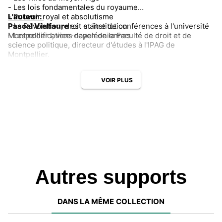
- Les lois fondamentales du royaume
- Pouvoir royal et absolutisme
L'auteur :
- La Révolution, droit et institution
Pascal Vielfaure
est maître de conférences à l'université
- Les codifications napoléoniennes
Montpellier I, vice-doyen de la Faculté de droit et de
science politique, directeur d'études à l'IPAG de
Montpellier.
VOIR PLUS
Autres supports
DANS LA MÊME COLLECTION