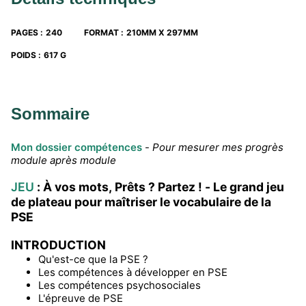
« Permis de choisir »
: l’escape game pour
acquérir les notions de la thématique D
PAGES
:
240
FORMAT
:
210MM X 297MM
autrement.
POIDS
:
617 G
Sommaire
Mon dossier compétences
-
Pour mesurer mes progrès
module après module
JEU
: À vos mots, Prêts ? Partez ! - Le grand jeu
de plateau pour maîtriser le vocabulaire de la
PSE
INTRODUCTION
Qu'est-ce que la PSE ?
Les compétences à développer en PSE
Les compétences psychosociales
L'épreuve de PSE