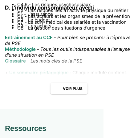
C4.6 - Les risques psychosociaux
D. L'individu consommateur averti
C5 - Les risques liés à l'activité physique du métier
D1 - L'assurance
C6 - Les acteurs et les organismes de la prévention
D2 - Le budget
C7 - Le suivi médical des salariés et la vaccination
D3 - Les achats
C8 - La gestion des situations d'urgence
Entraînement au CCF
-
Pour bien se préparer à l'épreuve
de PSE
Méthodologie
-
Tous les outils indispensables à l'analyse
d'une situation en PSE
Glossaire
-
Les mots clés de la PSE
+
Un sommaire pédagogique
: Chaque module contient
une activité différenciée : niveau 1 et 3 (à retrouver dans
le guide pédagogique enrichi). Le manuel élève propose,
VOIR PLUS
quant à lui, un niveau 2.
Ressources