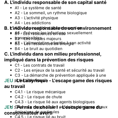
A. L'individu responsable de son capital santé
A1 - Le système de santé
A2 - Le sommeil, un rythme biologique
A3 - L'activité physique
A4 - Les addictions
B. L'individu responsable de son environnement
A5 - La sexualité et la contraception
A6 - Prévenir les infections sexuellement
B1 - Les ressources en eau
transmissibles
B2 - Les risques majeurs
A7 - L'alimentation adaptée à son activité
B3 - Les ressources en énergie
B4 - Le bruit au quotidien
C. L'individu dans son milieu professionnel,
impliqué dans la prévention des risques
C1 - Les contrats de travail
C2 - Les enjeux de la santé et sécurité au travail
C3 - La démarche de prévention appliquée à une
JEU
: Le Labyrisque - L'escape game des risques
activité de travail
au travail
C4.1 - Le risque mécanique
C4.2 - Le risque de chute
C4.3 - Le risque lié aux agents biologiques
JEU
: Permis de choisir ! - L'escape game du
C4.4 - Le risque lié aux produits chimiques et aux
émissions de particules
consommateur averti
C4.5 - Le risque lié au bruit