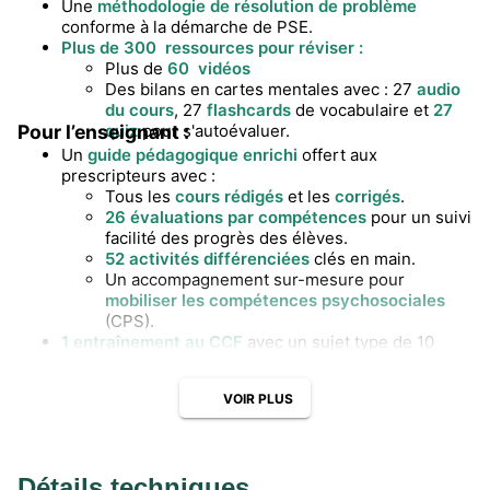
Une
méthodologie de résolution de problème
conforme à la démarche de PSE.
Plus de 300 ressources pour réviser :
Plus de
60 vidéos
Des bilans en cartes mentales avec : 27
audio
du cours
, 27
flashcards
de vocabulaire et
27
Pour l’enseignant :
quiz
pour s'autoévaluer.
Un
guide pédagogique enrichi
offert aux
prescripteurs avec :
Tous les
cours rédigés
et les
corrigés
.
26 évaluations par compétences
pour un suivi
facilité des progrès des élèves.
52 activités différenciées
clés en main.
Un accompagnement sur-mesure pour
mobiliser les compétences psychosociales
(CPS).
1 entraînement au CCF
avec un sujet type de 10
pages.
3 jeux inédits
pour motiver la classe :
VOIR PLUS
« À vos mots, Prêts ? Partez ! »
: le grand jeu
de plateau du vocabulaire de PSE
« Le Labyrisque ! »
: l’escape game des risques
au travail avec notre partenaire
Je Viens
Détails techniques
Bosser Chez Vous !
(thématique C).