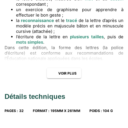
correspondant ;
un exercice de graphisme pour apprendre à
effectuer le bon geste ;
la
reconnaissance
et le
tracé
de la lettre d’après un
modèle précis en majuscule bâton et en minuscule
cursive (attachée) ;
l’écriture de la lettre en
plusieurs tailles
, puis de
mots
simples
.
Dans cette édition, la forme des lettres (la police
d’écriture) est conforme aux recommandations de
l’Éducation nationale appliquées dans les écoles.
VOIR PLUS
Détails techniques
PAGES
:
32
FORMAT
:
195MM X 261MM
POIDS
:
104 G