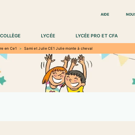
IED DE PAGE
AIDE
NOU
COLLÈGE
LYCÉE
LYCÉE PRO ET CFA
re en Ce1
>
Sami et Julie CE1 Julie monte à cheval