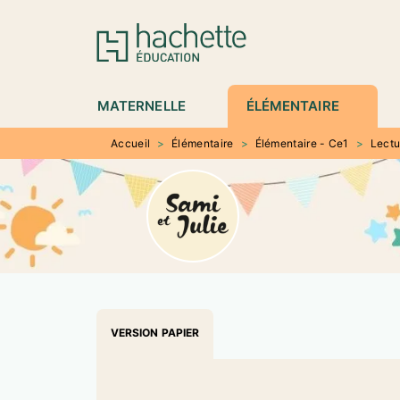
MENU
RECHERCHE
CONTENU
P
MATERNELLE
ÉLÉMENTAIRE
Accueil
>
Élémentaire
>
Élémentaire - Ce1
>
Lectu
VERSION PAPIER