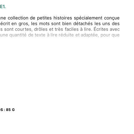
E1.
une collection de petites histoires spécialement conçue
t écrit en gros, les mots sont bien détachés les uns des
 sont courtes, drôles et très faciles à lire. Écrites avec
ne quantité de texte à lire réduite et adaptée, pour que
ent : des conseils pour accompagner l’enfant dans ses
nages et à la fin : « As-tu bien compris l’histoire ? »
 aller plus loin que le simple déchiffrage ainsi qu’une
c des petites questions pour « faire réfléchir » ou
DS
:
85 G