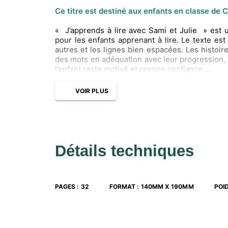
Ce titre est destiné aux enfants en classe de C
« J’apprends à lire avec Sami et Julie » est 
pour les enfants apprenant à lire. Le texte es
autres et les lignes bien espacées. Les histoires
des mots en adéquation avec leur progression, u
l’enfant reste motivé et prenne confiance.
En plus de la petite histoire, le livre conti
premières lectures, la présentation des person
VOIR PLUS
pour donner du sens à ce que l’enfant a lu et
rubrique « Et toi, qu’en penses-tu ? » ave
simplement discuter autour de l’histoire.
Détails techniques
PAGES
:
32
FORMAT
:
140MM X 190MM
POI