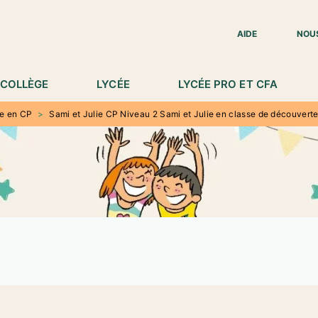
IED DE PAGE
AIDE
NOU
COLLÈGE
LYCÉE
LYCÉE PRO ET CFA
re en CP
>
Sami et Julie CP Niveau 2 Sami et Julie en classe de découvert