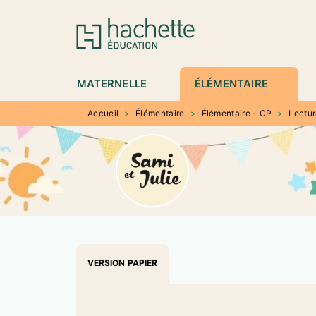
MENU
RECHERCHE
CONTENU
P
MATERNELLE
ÉLÉMENTAIRE
Accueil
>
Élémentaire
>
Élémentaire - CP
>
Lectu
VERSION PAPIER