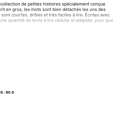
 collection de petites histoires spécialement conçue
crit en gros, les mots sont bien détachés les uns des
sont courtes, drôles et très faciles à lire. Écrites avec
ne quantité de texte à lire réduite et adaptée, pour que
: des conseils pour accompagner l’enfant dans ses
es, des activités pour préparer la lecture, et à la fin :
u sens à ce que l’enfant a lu et aller plus loin que le
oi, qu’en penses-tu ? » avec des petites questions pour
 de l’histoire.
DS
:
80 G