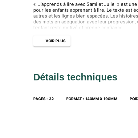
« J’apprends à lire avec Sami et Julie » est une
pour les enfants apprenant à lire. Le texte est é
autres et les lignes bien espacées. Les histoires 
des mots en adéquation avec leur progression, u
l’enfant reste motivé et prenne confiance.
En plus de la petite histoire, le livre contient 
premières lectures, la présentation des personnag
VOIR PLUS
« As-tu bien compris l’histoire ? » pour donner d
simple déchiffrage ainsi qu’une rubrique « Et t
« faire réfléchir » ou simplement discuter autour
Détails techniques
PAGES
:
32
FORMAT
:
140MM X 190MM
POI