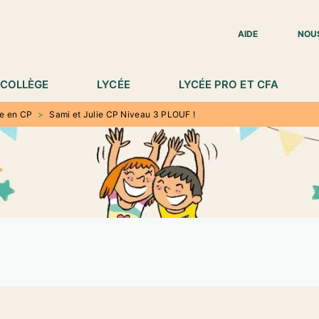
IED DE PAGE
AIDE
NOU
COLLÈGE
LYCÉE
LYCÉE PRO ET CFA
re en CP
>
Sami et Julie CP Niveau 3 PLOUF !