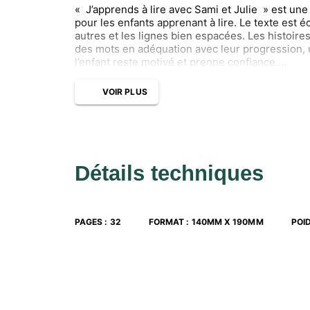
« J’apprends à lire avec Sami et Julie » est une
pour les enfants apprenant à lire. Le texte est é
autres et les lignes bien espacées. Les histoires 
des mots en adéquation avec leur progression, u
l’enfant reste motivé et prenne confiance.
En plus de la petite histoire, le livre contient 
premières lectures, la présentation des personnag
VOIR PLUS
« As-tu bien compris l’histoire ? » pour donner d
simple déchiffrage ainsi qu’une rubrique « Et t
« faire réfléchir » ou simplement discuter autour
Détails techniques
PAGES
:
32
FORMAT
:
140MM X 190MM
POI