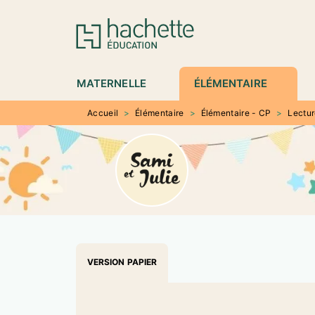
MENU
RECHERCHE
CONTENU
P
MATERNELLE
ÉLÉMENTAIRE
Accueil
>
Élémentaire
>
Élémentaire - CP
>
Lectu
VERSION PAPIER