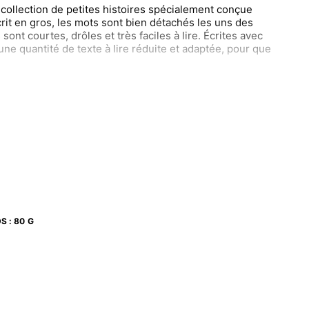
 collection de petites histoires spécialement conçue
crit en gros, les mots sont bien détachés les uns des
sont courtes, drôles et très faciles à lire. Écrites avec
ne quantité de texte à lire réduite et adaptée, pour que
: des conseils pour accompagner l’enfant dans ses
es, des activités pour préparer la lecture, et à la fin :
u sens à ce que l’enfant a lu et aller plus loin que le
oi, qu’en penses-tu ? » avec des petites questions pour
 de l’histoire.
DS
:
80 G