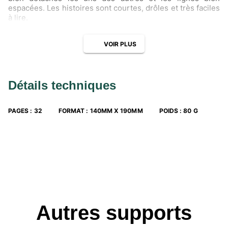
espacées. Les histoires sont courtes, drôles et très faciles
à lire.
VOIR PLUS
Détails techniques
PAGES
:
32
FORMAT
:
140MM X 190MM
POIDS
:
80 G
Autres supports