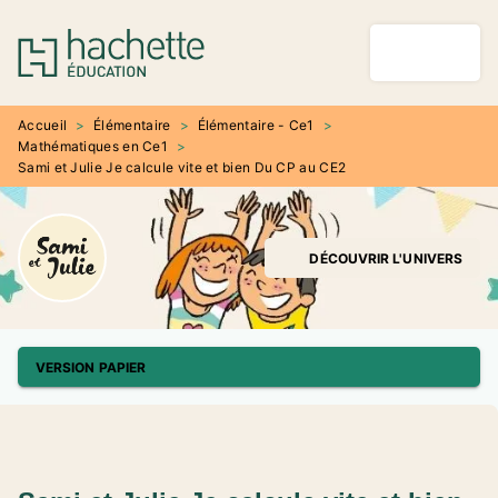
MENU
RECHERCHE
CONTENU
PIED DE PAGE
Accueil
>
Élémentaire
>
Élémentaire - Ce1
>
Mathématiques en Ce1
>
Sami et Julie Je calcule vite et bien Du CP au CE2
DÉCOUVRIR L'UNIVERS
VERSION PAPIER