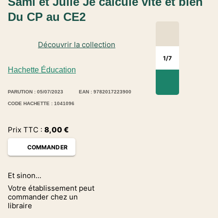
Sami et Julie Je calcule vite et bien
Du CP au CE2
Découvrir la collection
1
/
7
Hachette Éducation
PARUTION : 05/07/2023
EAN : 9782017223900
CODE HACHETTE : 1041096
Prix TTC :
8,00
€
COMMANDER
Et sinon...
Votre établissement peut
commander chez un
libraire