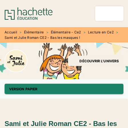
MENU
RECHERCHE
CONTENU
PIED DE PAGE
Accueil
>
Élémentaire
>
Élémentaire - Ce2
>
Lecture en Ce2
>
Sami et Julie Roman CE2 - Bas les masques !
DÉCOUVRIR L'UNIVERS
VERSION PAPIER
Sami et Julie Roman CE2 - Bas les