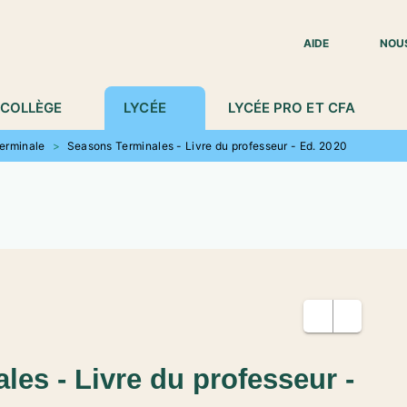
IED DE PAGE
AIDE
NOU
COLLÈGE
LYCÉE
LYCÉE PRO ET CFA
Terminale
>
Seasons Terminales - Livre du professeur - Ed. 2020
es - Livre du professeur -