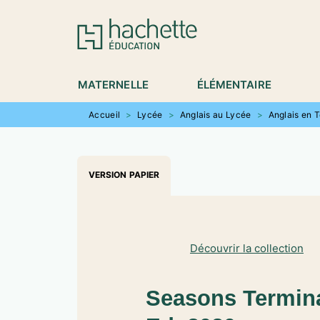
MENU
RECHERCHE
CONTENU
P
MATERNELLE
ÉLÉMENTAIRE
Accueil
>
Lycée
>
Anglais au Lycée
>
Anglais en 
VERSION PAPIER
Découvrir la collection
Seasons Terminal