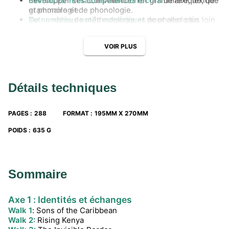
développer ses compétences en grammaire, lexique
Exercices interactifs autocorrectifs
de lexique, de
et phonologie.
grammaire et de phonologie.
De
Tutos vidéo
nombreux
de méthodologie et de phonologie.
outils numériques
pour aller plus loin
et s'entraîner en toute
autonomie
.
VOIR PLUS
Détails techniques
PAGES
:
288
FORMAT
:
195MM X 270MM
POIDS
:
635 G
Sommaire
Axe 1 : Identités et échanges
Walk 1
: Sons of the Caribbean
Walk 2:
Rising Kenya