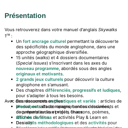
Présentation
Vous retrouverez dans votre manuel d'anglais
Skywalks
re
1
:
Un
fort ancrage culturel
permettant la découverte
des spécificités du monde anglophone, dans une
approche géographique diversifiée.
15 unités (
walks
) et 4 dossiers documentaires
(
Special Issues
) s'inscrivant dans les axes du
nouveau programme
, abordés sous des angles
originaux et motivants
.
2 grands jeux culturels
pour découvrir la culture
anglophone en s'amusant.
Des chapitres
différenciés, progressifs et ludiques
,
pour s'adapter à tous les besoins.
Avec des ressources en plus :
Des documents
authentiques et variés
: articles de
presse, extraits de romans, bandes dessinées,
Worksheets
d'accompagnement aux documents et
documents audio et vidéo, chansons, poèmes,
de préparation aux projets finaux.
affiches de films.
Quiz de révisions
et activités Play & Learn en
Des
Genially.
outils méthodologiques
et des
activités
pour