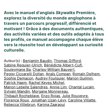
Avec le manuel d'anglais
Skywalks
Première,
explorez la diversité du monde anglophone à
travers un parcours progressif, différencié et
motivant ! Grâce à des documents authentiques,
des activités variées et des outils adaptés à tous
les profils, ce manuel accompagne chaque élève
vers la réussite tout en développant sa curiosité
culturelle.
Auteur(s) :
Benjamin Baudin
,
Thomas Gifford
,
Sabine Requier-Ulrich
,
Bénédicte Albert-Cufi
,
Souleymane Ba
,
Charles-William Bauvert
,
Peggy Ciccarelli Dollan
,
Anaïs Compan
,
Romain Delhem
,
Sophie Demacon
,
Audrey Foulquier
,
Marion Guilmin
,
Patrick Haem
,
Rachel Keyes Michel
,
Manon Lebelle Salendres
,
Annie Lim
,
Chantal Lucain
,
Sylvain Mandin
,
Morgane Monnereau
,
Thibault Rocheblave
,
Enzo Rojas
,
Julie Rouveyre
,
Florence Roux
,
Jonathan Uzan-Lévy
,
Caroline Villatte
,
Rebecca Villebrun
,
Karima Zaaraoui