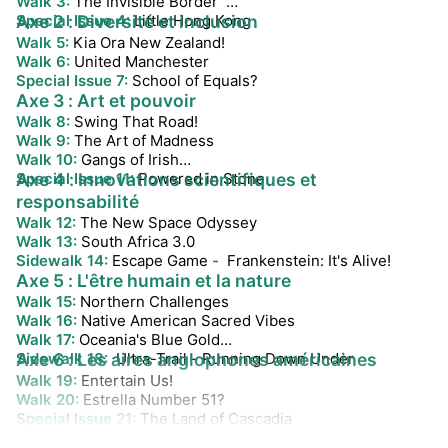
Walk 3:
The Invisible Border
Special Issue 4:
Axe 2 : Diversité et inclusion
Little Hong Kong
Walk 5:
Kia Ora New Zealand!
Walk 6:
United Manchester
Special Issue 7:
School of Equals?
Axe 3 : Art et pouvoir
Walk 8:
Swing That Road!
Walk 9:
The Art of Madness
Walk 10:
Gangs of Irish
Special Issue 11:
Axe 4 : Innovations scientifiques et
Powered in Stone
responsabilité
Walk 12:
The New Space Odyssey
Walk 13:
South Africa 3.0
Sidewalk 14:
Escape Game
-
Frankenstein: It's Alive!
Axe 5 : L'être humain et la nature
Walk 15:
Northern Challenges
Walk 16:
Native American Sacred Vibes
Walk 17:
Oceania's Blue Gold
Sidewalk 18:
Axe 6 : Les aires anglophones américaines
Ultra-Trail - Running Down Under
Walk 19:
Entertain Us!
Walk 20:
Estrella Number 51?
Special Issue 21:
The Land of Cascadia