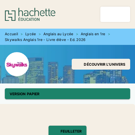
MENU
RECHERCHE
CONTENU
PIED DE PAGE
Accueil
>
Lycée
>
Anglais au Lycée
>
Anglais en 1re
>
Skywalks Anglais 1re - Livre élève - Ed. 2026
DÉCOUVRIR L'UNIVERS
VERSION PAPIER
FEUILLETER