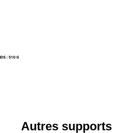
e au maximum toutes les formules renvoyant à de
orrigés
année
OMMAIRE
IDS
:
510 G
riques
isons de moyennes (
t
de Student)
ion : les bases nécessaires
ion, mesures indépendantes (plan S(A)) : formules de
ures répétées (plan S*A)
ariation
Autres supports
entielles non paramétriques
 corrélation rhô de Spearman