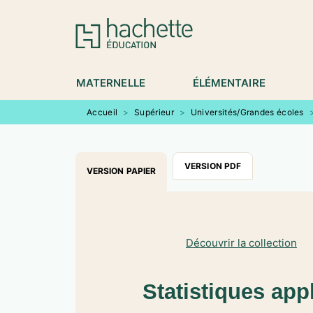
MENU
RECHERCHE
CONTENU
P
MATERNELLE
ÉLÉMENTAIRE
Accueil
>
Supérieur
>
Universités/Grandes écoles
VERSION PDF
VERSION PAPIER
Découvrir la collection
Statistiques app