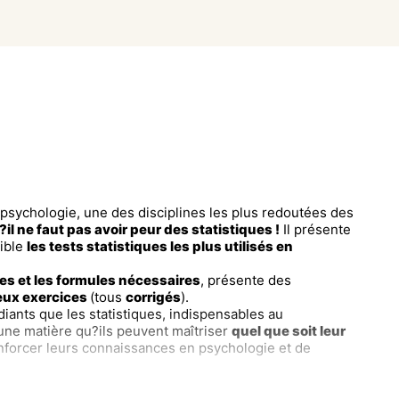
e psychologie, une des disciplines les plus redoutées des
l ne faut pas avoir peur des statistiques !
Il présente
sible
les tests statistiques les plus utilisés en
es et les formules nécessaires
, présente des
ux exercices
(tous
corrigés
).
diants que les statistiques, indispensables au
une matière qu?ils peuvent maîtriser
quel que soit leur
renforcer leurs connaissances en psychologie et de
INTS FORTS