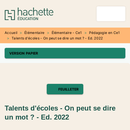
MENU
RECHERCHE
CONTENU
PIED DE PAGE
Accueil
>
Élémentaire
>
Élémentaire - Ce1
>
Pédagogie en Ce1
>
Talents d'écoles - On peut se dire un mot ? - Ed. 2022
VERSION PAPIER
FEUILLETER
Talents d'écoles - On peut se dire
un mot ? - Ed. 2022