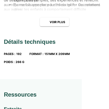
de ses différents périples, ses expériences et réfléchit
façon positive
aux réponses à apporter pour mieux gérer ses relations
Tu me fais une place à côté de toi ? – Ou comment
aux autres.
gérer les enfants à comportement difficile
Elle effectue une sorte de chemin initiatique en 9
VOIR PLUS
épisodes :
Détails techniques
PAGES
:
192
FORMAT
:
151MM X 209MM
POIDS
:
266 G
Ressources