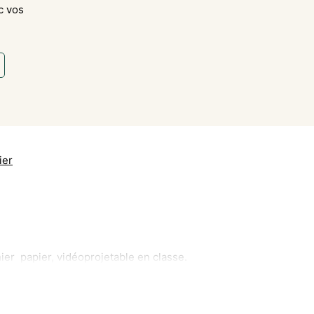
c vos
ier
hier papier, vidéoprojetable en classe.