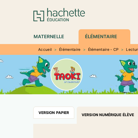
MENU
RECHERCHE
CONTENU
P
MATERNELLE
ÉLÉMENTAIRE
Accueil
>
Élémentaire
>
Élémentaire - CP
>
Lectu
VERSION PAPIER
VERSION NUMÉRIQUE ÉLÈVE