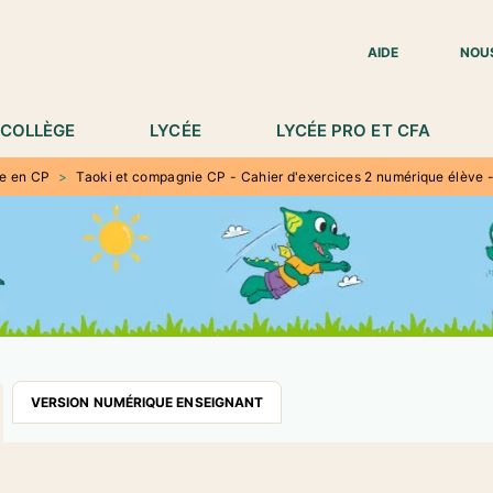
IED DE PAGE
AIDE
NOU
COLLÈGE
LYCÉE
LYCÉE PRO ET CFA
re en CP
>
Taoki et compagnie CP - Cahier d'exercices 2 numérique élève -
VERSION NUMÉRIQUE ENSEIGNANT