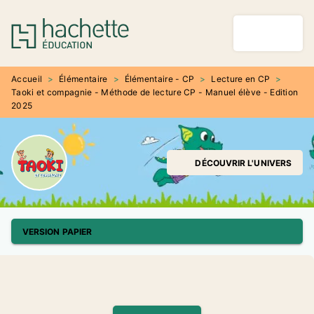
MENU
RECHERCHE
CONTENU
PIED DE PAGE
Accueil
>
Élémentaire
>
Élémentaire - CP
>
Lecture en CP
>
Taoki et compagnie - Méthode de lecture CP - Manuel élève - Edition
2025
DÉCOUVRIR L'UNIVERS
VERSION PAPIER