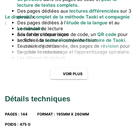
lecture de textes complets
.
Des pages dédiées aux
lectures différenciées
sur 3
Le dispositif complet de la méthode Taoki et compagnie
niveaux.
:
Des pages dédiées à l’
étude de la langue
et au
vocabulaire
Le manuel de lecture
.
À la fin de chaque leçon de code, un
Les cahiers d'exercices
QR code
pour
accéder à la
Le fichier de lecture-compréhension
scène illustrée de l’histoire de Taoki
.
Tout au long de l’année, des pages de
Le cahier d'écriture
révision
pour
favoriser le rebrassage et l’apprentissage spiralaire.
Le guide ressources
Les albums de lecture
VOIR PLUS
Détails techniques
PAGES
:
144
FORMAT
:
195MM X 260MM
POIDS
:
475 G