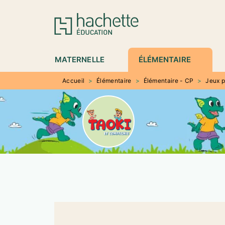
MENU
RECHERCHE
CONTENU
P
MATERNELLE
ÉLÉMENTAIRE
Accueil
>
Élémentaire
>
Élémentaire - CP
>
Jeux 