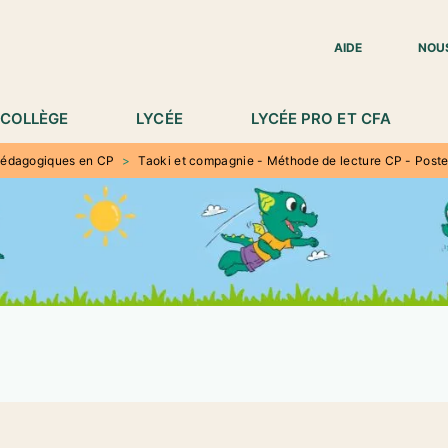
IED DE PAGE
AIDE
NOU
COLLÈGE
LYCÉE
LYCÉE PRO ET CFA
pédagogiques en CP
>
Taoki et compagnie - Méthode de lecture CP - Poste