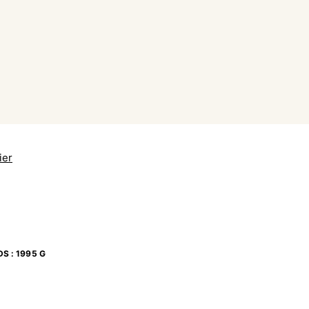
ier
DS
:
1995 G