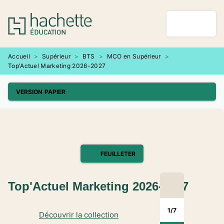
MENU
RECHERCHE
CONTENU
PIED DE PAGE
Accueil
>
Supérieur
>
BTS
>
MCO en Supérieur
>
Top'Actuel Marketing 2026-2027
VERSION PAPIER
FEUILLETER
Top'Actuel Marketing 2026-2027
1
/
7
Découvrir la collection