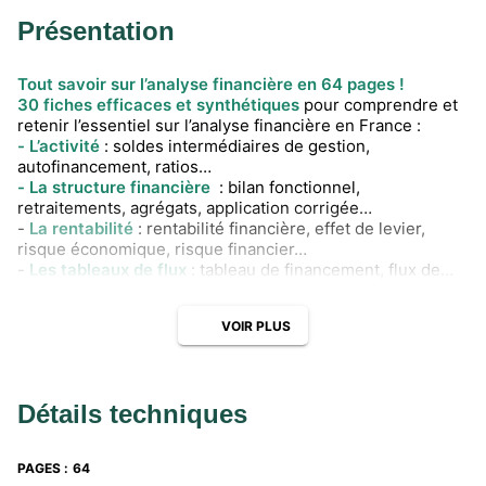
Présentation
Tout savoir sur l’analyse financière en 64 pages !
30 fiches efficaces et synthétiques
pour comprendre et
retenir l’essentiel sur l’analyse financière en France :
- L’activité
: soldes intermédiaires de gestion,
autofinancement, ratios…
- La structure financière
: bilan fonctionnel,
retraitements, agrégats, application corrigée…
-
La rentabilité
: rentabilité financière, effet de levier,
risque économique, risque financier…
-
Les tableaux de flux
: tableau de financement, flux de
trésorerie …
-
Les éléments prévisionnels
: BFR normatif, budget de
VOIR PLUS
trésorerie, plan de financement…
Gilles Meyer
est professeur agrégé d’économie et
gestion. Il enseigne en classe DCG.
Depuis 15 ans, les Top'Actuel sont
mis à jour chaque
Détails techniques
année
et donnent les informations et les techniques à
connaitre en comptabilité, fiscalité, droit et commerce. Ils
s'adressent aux étudiants (école de commerce, université,
PAGES
:
64
BTS, IUT, DCG...), personnes en formation continue et aux