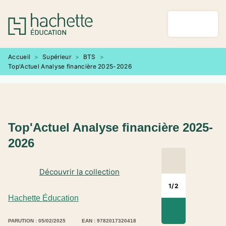
MENU
RECHERCHE
CONTENU
PIED DE PAGE
Accueil
>
Supérieur
>
BTS
>
Top'Actuel Analyse financière 2025-2026
Top'Actuel Analyse financière 2025-
2026
Découvrir la collection
1
/
2
Hachette Éducation
PARUTION : 05/02/2025
EAN : 9782017320418