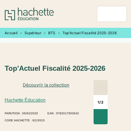
MENU
RECHERCHE
CONTENU
PIED DE PAGE
Accueil
>
Supérieur
>
BTS
>
Top'Actuel Fiscalité 2025-2026
Top'Actuel Fiscalité 2025-2026
Découvrir la collection
Hachette Éducation
1
/
2
PARUTION : 05/02/2025
EAN : 9782017903543
CODE HACHETTE : 8215515