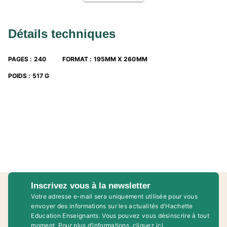
Une
préparation aux examens
des différentes
spécialités(niveaux visés B1-B2).
Détails techniques
PAGES
:
240
FORMAT
:
195MM X 260MM
POIDS
:
517 G
Inscrivez vous à la newsletter
Votre adresse e-mail sera uniquement utilisée pour vous
envoyer des informations sur les actualités d'Hachette
Education Enseignants. Vous pouvez vous désinscrire à tout
moment. Pour plus d’informations,
cliquez ici
.