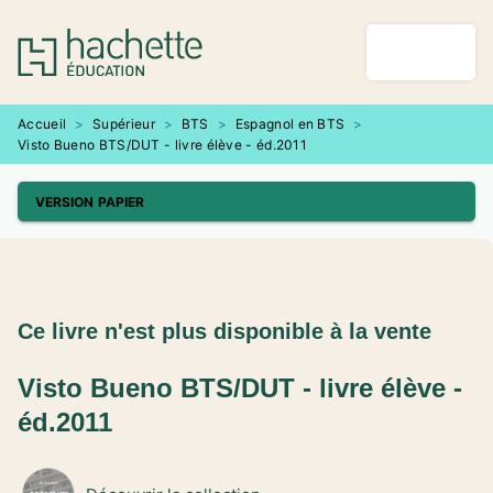
MENU
RECHERCHE
CONTENU
PIED DE PAGE
Accueil
>
Supérieur
>
BTS
>
Espagnol en BTS
>
Visto Bueno BTS/DUT - livre élève - éd.2011
VERSION PAPIER
Ce livre n'est plus disponible à la vente
Visto Bueno BTS/DUT - livre élève -
éd.2011