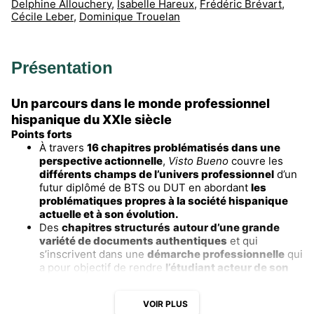
Delphine Allouchery
,
Isabelle Hareux
,
Frédéric Brévart
,
Cécile Leber
,
Dominique Trouelan
Présentation
Un parcours dans le monde professionnel
hispanique du XXIe siècle
Points forts
À travers
16 chapitres problématisés dans une
perspective actionnelle
,
Visto Bueno
couvre les
différents champs de l’univers professionnel
d’un
futur diplômé de BTS ou DUT en abordant
les
problématiques propres à la société hispanique
actuelle et à son évolution.
Des
chapitres structurés
autour d’une grande
variété de documents authentiques
et qui
s’inscrivent dans une
démarche professionnelle
qui
a pour objectif de rendre
l’étudiant acteur de son
apprentissage
.
Des mises en situation précises
et qui reposent sur
VOIR PLUS
un
travail spécifique à chaque activité langagière
.