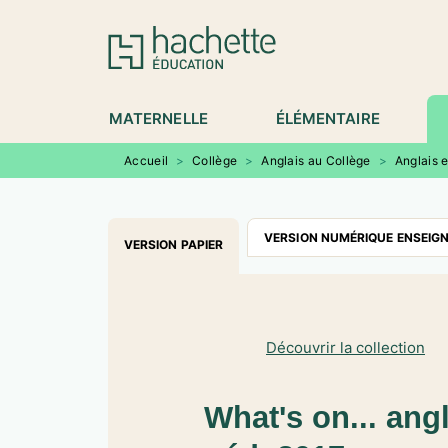
MENU
RECHERCHE
CONTENU
P
MATERNELLE
ÉLÉMENTAIRE
Accueil
>
Collège
>
Anglais au Collège
>
Anglais 
VERSION NUMÉRIQUE ENSEIG
VERSION PAPIER
Découvrir la collection
What's on... ang