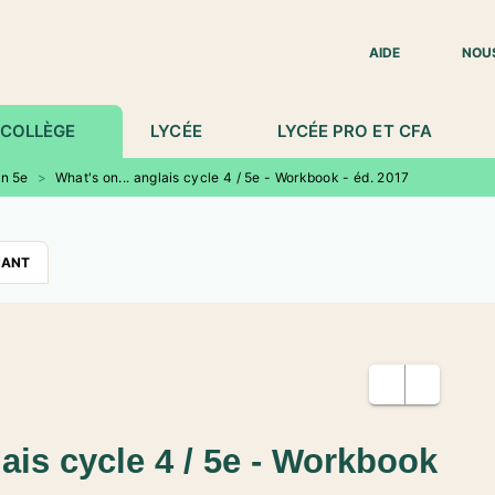
IED DE PAGE
AIDE
NOU
COLLÈGE
LYCÉE
LYCÉE PRO ET CFA
en 5e
>
What's on... anglais cycle 4 / 5e - Workbook - éd. 2017
NANT
lais cycle 4 / 5e - Workbook