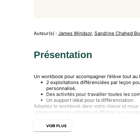
Auteur(s) :
James Windsor
,
Sandrine Chahed B
Présentation
Un workbook pour accompagner l’élève tout au l
2 exploitations différenciées par leçon 
personnalisé.
Des activités pour travailler toutes les c
Un support idéal pour la différenciation.
Adoptez le workbook dans votre classe et nous
vidéoprojeter les activités et afficher leur correc
VOIR PLUS