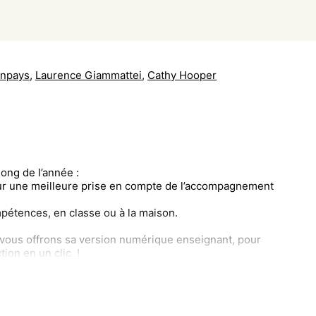
onpays
,
Laurence Giammattei
,
Cathy Hooper
ong de l’année :
pour une meilleure prise en compte de l’accompagnement
ompétences, en classe ou à la maison.
 vous offrons sa version numérique enseignant, pour
tion en un clic !