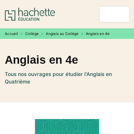
MENU
RECHERCHE
CONTENU
PIED DE PAGE
Accueil
>
Collège
>
Anglais au Collège
>
Anglais en 4e
Anglais en 4e
Tous nos ouvrages pour étudier l'Anglais en
Quatrième