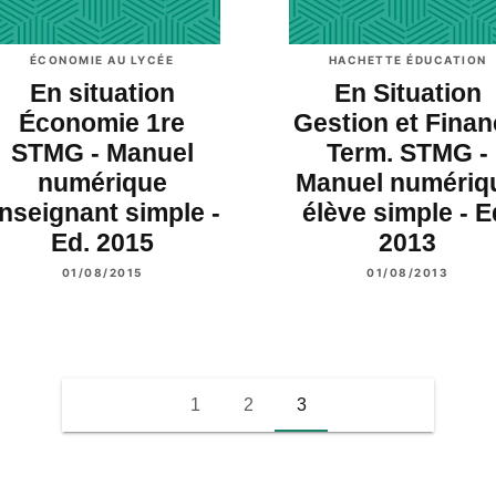
ÉCONOMIE AU LYCÉE
HACHETTE ÉDUCATION
En situation
En Situation
Économie 1re
Gestion et Fina
STMG - Manuel
Term. STMG -
numérique
Manuel numériq
nseignant simple -
élève simple - E
Ed. 2015
2013
01/08/2015
01/08/2013
1
2
3