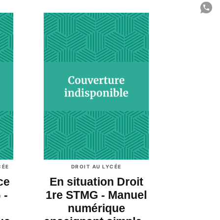
P
C
CÉE
DROIT AU LYCÉE
ce
En situation Droit
 -
1re STMG - Manuel
numérique