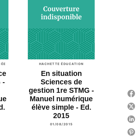
CÉE
HACHETTE ÉDUCATION
ce
En situation
 -
Sciences de
gestion 1re STMG -
P
ue
Manuel numérique
d.
élève simple - Ed.
P
2015
P
01/08/2015
P