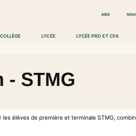
IED DE PAGE
AIDE
NOU
COLLÈGE
LYCÉE
LYCÉE PRO ET CFA
on - STMG
ur les élèves de première et terminale STMG, combin