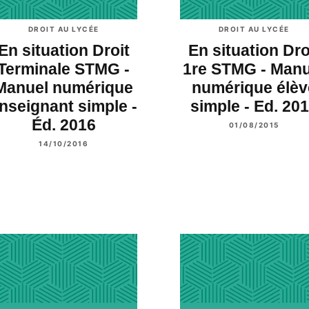
DROIT AU LYCÉE
DROIT AU LYCÉE
En situation Droit
En situation Dro
Terminale STMG -
1re STMG - Manu
Manuel numérique
numérique élèv
nseignant simple -
simple - Ed. 20
Éd. 2016
01/08/2015
14/10/2016