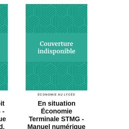
ÉCONOMIE AU LYCÉE
it
En situation
 -
Économie
ue
Terminale STMG -
d.
Manuel numérique