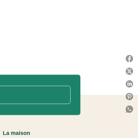
P
P
P
P
P
C
La maison