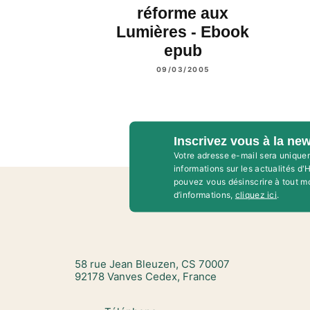
réforme aux
Lumières - Ebook
epub
09/03/2005
Inscrivez vous à la new
Votre adresse e-mail sera unique
informations sur les actualités d
pouvez vous désinscrire à tout m
d’informations,
cliquez ici
.
58 rue Jean Bleuzen, CS 70007
92178 Vanves Cedex, France