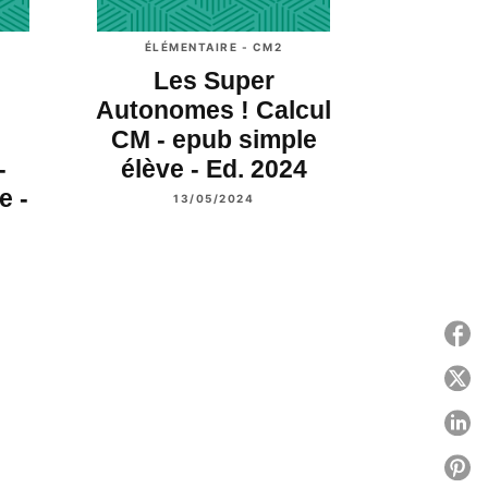
ÉLÉMENTAIRE - CM2
Les Super
Autonomes ! Calcul
CM - epub simple
-
élève - Ed. 2024
e -
13/05/2024
P
P
P
P