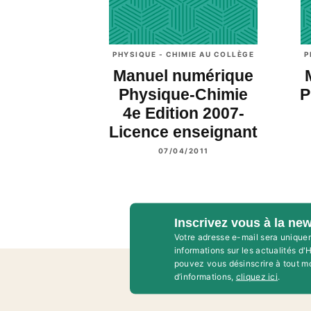
PHYSIQUE - CHIMIE AU COLLÈGE
P
Manuel numérique
Physique-Chimie
P
4e Edition 2007-
Licence enseignant
07/04/2011
Inscrivez vous à la new
Votre adresse e-mail sera unique
informations sur les actualités d
pouvez vous désinscrire à tout m
d’informations,
cliquez ici
.