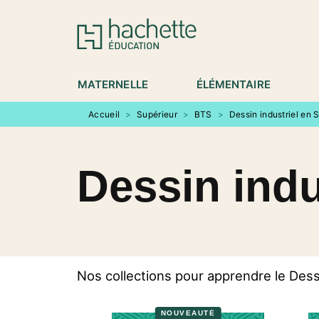
MENU
RECHERCHE
CONTENU
P
MATERNELLE
ÉLÉMENTAIRE
Accueil
>
Supérieur
>
BTS
>
Dessin industriel en 
Dessin indu
Nos collections pour apprendre le Dess
NOUVEAUTÉ