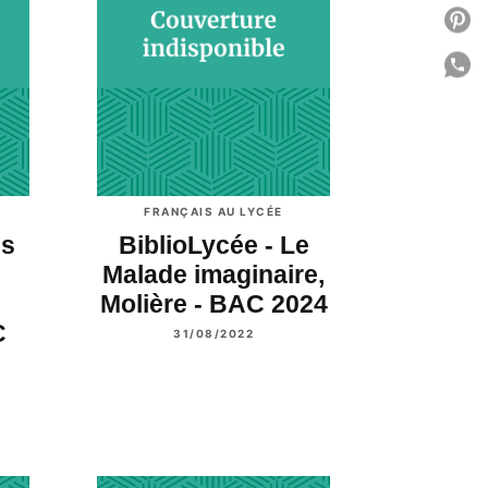
P
P
C
FRANÇAIS AU LYCÉE
es
BiblioLycée - Le
Malade imaginaire,
Molière - BAC 2024
C
31/08/2022