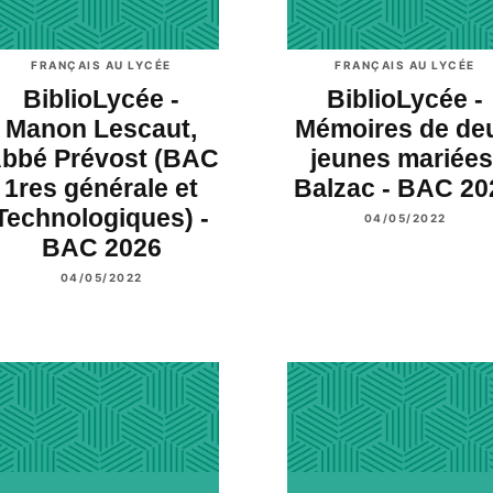
FRANÇAIS AU LYCÉE
FRANÇAIS AU LYCÉE
BiblioLycée -
BiblioLycée -
Manon Lescaut,
Mémoires de de
bbé Prévost (BAC
jeunes mariées
1res générale et
Balzac - BAC 20
Technologiques) -
04/05/2022
BAC 2026
04/05/2022