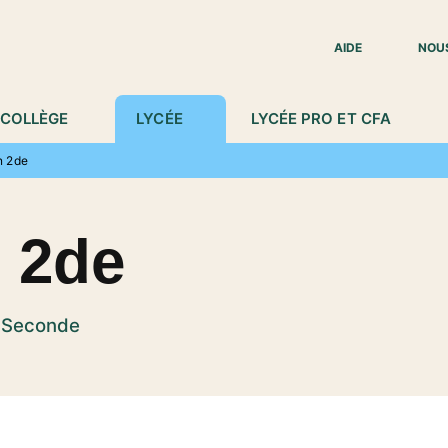
IED DE PAGE
AIDE
NOU
COLLÈGE
LYCÉE
LYCÉE PRO ET CFA
n 2de
n 2de
n Seconde