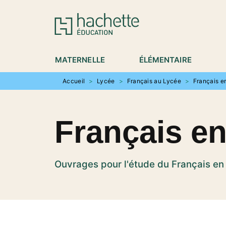
MENU
RECHERCHE
CONTENU
P
MATERNELLE
ÉLÉMENTAIRE
Accueil
>
Lycée
>
Français au Lycée
>
Français e
Français e
Ouvrages pour l'étude du Français e