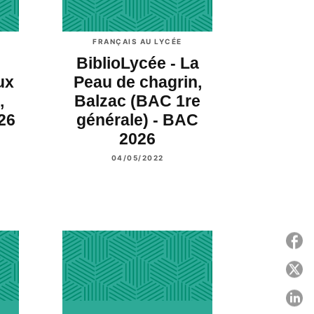
FRANÇAIS AU LYCÉE
BiblioLycée - La
ux
Peau de chagrin,
,
Balzac (BAC 1re
26
générale) - BAC
2026
04/05/2022
P
P
P