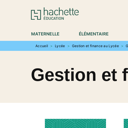
MENU
RECHERCHE
CONTENU
P
MATERNELLE
ÉLÉMENTAIRE
Accueil
>
Lycée
>
Gestion et finance au Lycée
>
G
Gestion et