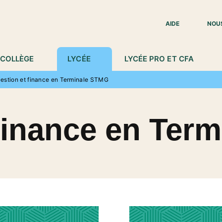
IED DE PAGE
AIDE
NOU
COLLÈGE
LYCÉE
LYCÉE PRO ET CFA
estion et finance en Terminale STMG
 finance en Ter