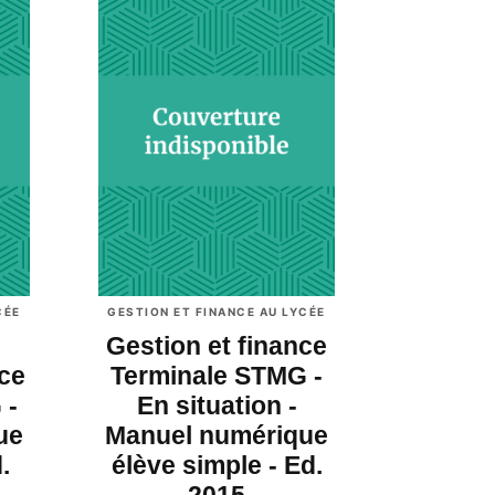
CÉE
GESTION ET FINANCE AU LYCÉE
Gestion et finance
nce
Terminale STMG -
 -
En situation -
ue
Manuel numérique
.
élève simple - Ed.
2015