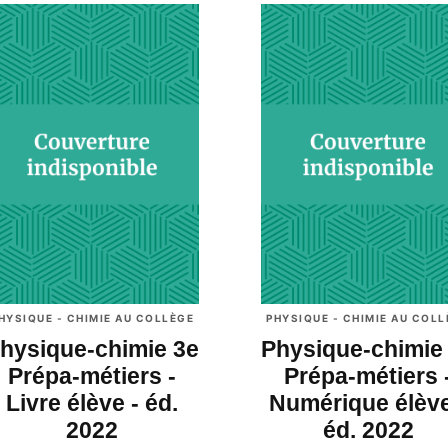
HYSIQUE - CHIMIE AU COLLÈGE
PHYSIQUE - CHIMIE AU COL
hysique-chimie 3e
Physique-chimie
Prépa-métiers -
Prépa-métiers 
Livre élève - éd.
Numérique élève
2022
éd. 2022