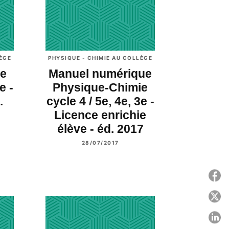
LÈGE
PHYSIQUE - CHIMIE AU COLLÈGE
ie
Manuel numérique
e -
Physique-Chimie
.
cycle 4 / 5e, 4e, 3e -
Licence enrichie
élève - éd. 2017
28/07/2017
P
P
P