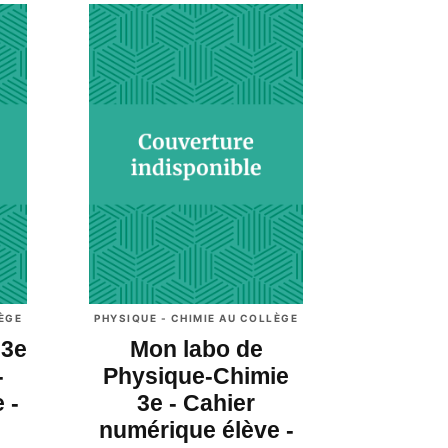
LÈGE
PHYSIQUE - CHIMIE AU COLLÈGE
 3e
Mon labo de
-
Physique-Chimie
 -
3e - Cahier
numérique élève -