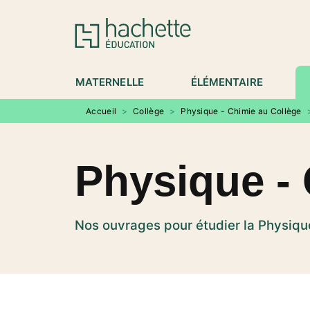
MENU
RECHERCHE
CONTENU
P
MATERNELLE
ÉLÉMENTAIRE
Accueil
>
Collège
>
Physique - Chimie au Collège
Physique - 
Nos ouvrages pour étudier la Physiqu