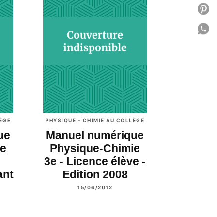
P
P
C
LÈGE
PHYSIQUE - CHIMIE AU COLLÈGE
ue
Manuel numérique
ie
Physique-Chimie
3e - Licence élève -
ant
Edition 2008
15/06/2012