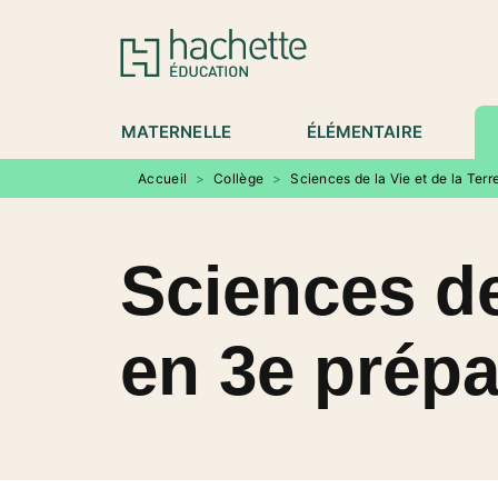
MENU
RECHERCHE
CONTENU
P
MATERNELLE
ÉLÉMENTAIRE
Accueil
>
Collège
>
Sciences de la Vie et de la Terr
Sciences de 
en 3e prépa