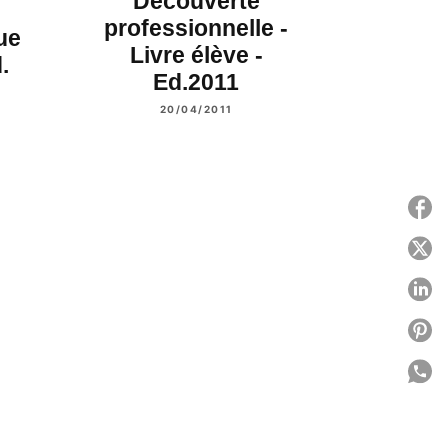
Découverte
professionnelle -
ue
Livre élève -
.
Ed.2011
20/04/2011
P
P
P
P
P
C