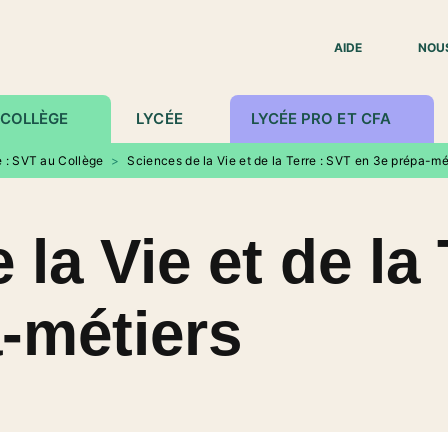
IED DE PAGE
AIDE
NOU
COLLÈGE
LYCÉE
LYCÉE PRO ET CFA
e : SVT au Collège
>
Sciences de la Vie et de la Terre : SVT en 3e prépa-mé
la Vie et de la
-métiers