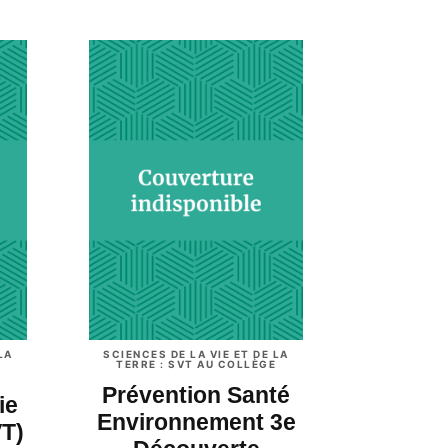
LA
SCIENCES DE LA VIE ET DE LA
TERRE : SVT AU COLLÈGE
Prévention Santé
ie
Environnement 3e
VT)