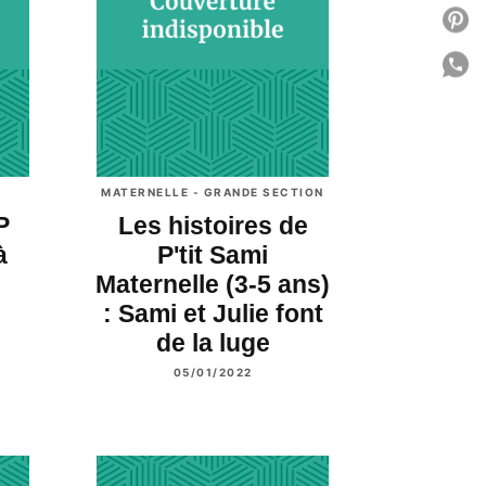
P
P
C
MATERNELLE - GRANDE SECTION
P
Les histoires de
à
P'tit Sami
Maternelle (3-5 ans)
: Sami et Julie font
de la luge
05/01/2022