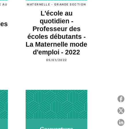
E AU
MATERNELLE - GRANDE SECTION
L'école au
quotidien -
les
Professeur des
écoles débutants -
La Maternelle mode
d'emploi - 2022
05/01/2022
P
P
P