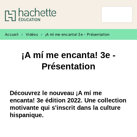
MENU
RECHERCHE
CONTENU
PIED DE PAGE
Accueil
>
Vidéos
>
¡A mí me encanta! 3e - Présentation
¡A mí me encanta! 3e -
Présentation
Découvrez le nouveau ¡A mí me
encanta! 3e édition 2022. Une collection
motivante qui s'inscrit dans la culture
hispanique.