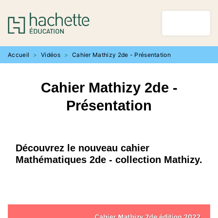
MENU
RECHERCHE
CONTENU
PIED DE PAGE
Accueil
>
Vidéos
>
Cahier Mathizy 2de - Présentation
Cahier Mathizy 2de -
Présentation
Découvrez le nouveau cahier
Mathématiques 2de - collection Mathizy.