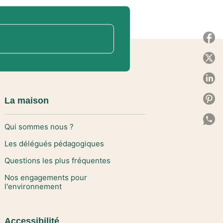
P
P
P
P
La maison
P
Qui sommes nous ?
C
Les délégués pédagogiques
Questions les plus fréquentes
Nos engagements pour
l'environnement
Accessibilité