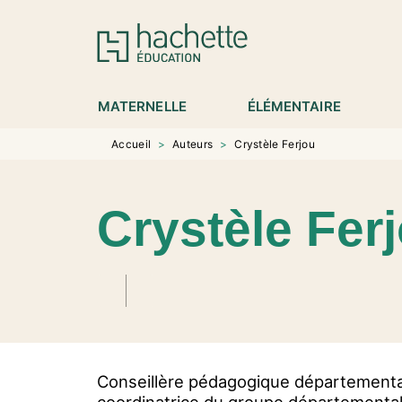
MENU
RECHERCHE
CONTENU
P
MATERNELLE
ÉLÉMENTAIRE
Accueil
>
Auteurs
>
Crystèle Ferjou
Crystèle Fer
Conseillère pédagogique département