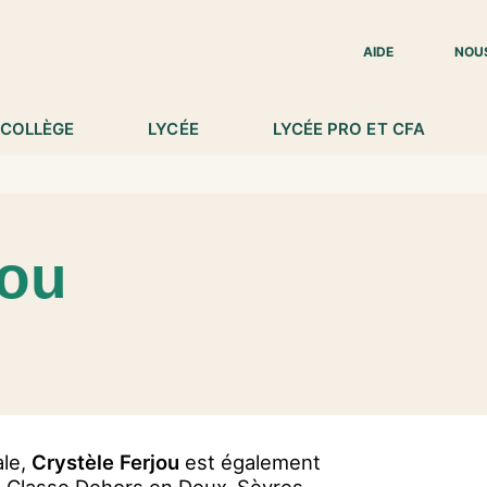
IED DE PAGE
AIDE
NOU
COLLÈGE
LYCÉE
LYCÉE PRO ET CFA
jou
ale,
Crystèle Ferjou
est également