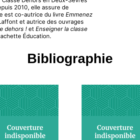
l Classe Dehors en Deux-Sèvres
epuis 2010, elle assure de
e est co-autrice du livre
Emmenez
affont et autrice des ouvrages
se dehors !
et
Enseigner la classe
achette Éducation.
Bibliographie