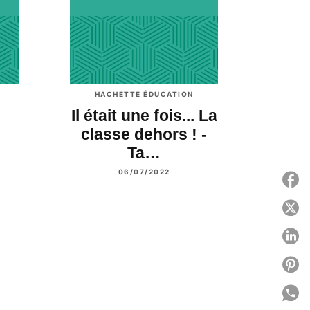
HACHETTE ÉDUCATION
Il était une fois... La
classe dehors ! -
Ta…
06/07/2022
P
P
P
P
P