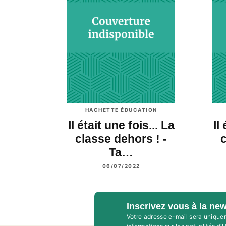
HACHETTE ÉDUCATION
Il était une fois... La
Il
classe dehors ! -
c
Ta…
06/07/2022
Inscrivez vous à la new
Votre adresse e-mail sera unique