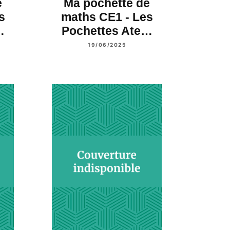
e
Ma pochette de
s
maths CE1 - Les
…
Pochettes Ate…
19/06/2025