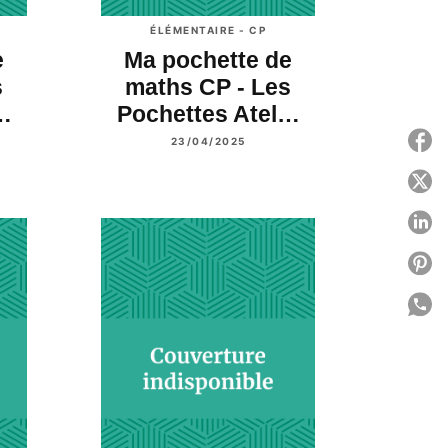
ÉLÉMENTAIRE - CP
e
Ma pochette de
s
maths CP - Les
…
Pochettes Atel…
P
23/04/2025
P
P
P
P
C