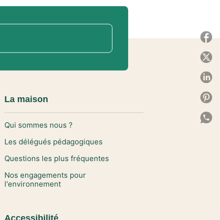
P
P
P
P
La maison
P
Qui sommes nous ?
C
Les délégués pédagogiques
Questions les plus fréquentes
Nos engagements pour
l'environnement
Accessibilité