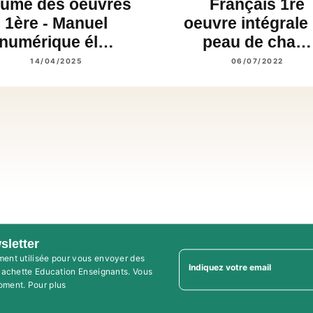
ume des oeuvres
Français 1re
1ère - Manuel
oeuvre intégrale
numérique él…
peau de cha…
14/04/2025
06/07/2022
sletter
ment utilisée pour vous envoyer des
Indiquez votre email
'Hachette Education Enseignants. Vous
oment. Pour plus