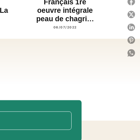
Français 1re
P
 La
oeuvre intégrale
P
peau de chagri…
P
06/07/2022
P
P
C