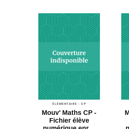
ÉLÉMENTAIRE - CP
Mouv' Maths CP -
M
Fichier élève
numérique enr…