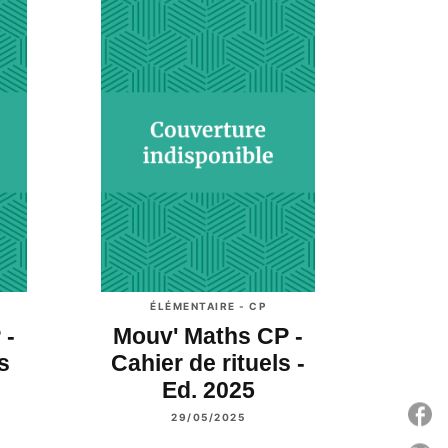
ÉLÉMENTAIRE - CP
 -
Mouv' Maths CP -
s
Cahier de rituels -
Ed. 2025
P
29/05/2025