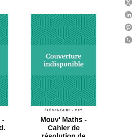
P
P
P
P
C
ÉLÉMENTAIRE - CE2
 -
Mouv' Maths -
d.
Cahier de
résolution de