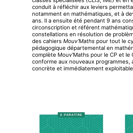
classes spécialisées (CLIS, IME) et en éd
conduit à réfléchir aux leviers permett
notamment en mathématiques, et à dev
ans. Il a ensuite été pendant 9 ans co
circonscription et référent mathématiqu
constellations en résolution de problè
des cahiers
Mouv’Maths
pour tout le cy
pédagogique départemental en mathém
complète Mouv’Maths pour le CP et le C
conforme aux nouveaux programmes, av
concrète et immédiatement exploitable
À PARAÎTRE