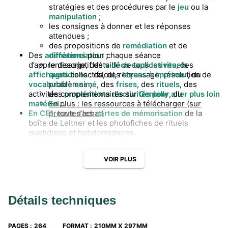
stratégies et des procédures par le
jeu
ou la
manipulation
;
les consignes à donner et les réponses
attendues ;
des propositions de
remédiation
et de
Des
animations
différenciation
pour chaque séance
;
d’apprentissage, des
le descriptif détaillé de tous les
vidéos explicatives
rituels
, des
affichages
quotidiens
collectifs, des
: calcul, rebrassage, résolution de
leçons à imprimer
, du
vocabulaire animé
problèmes ;
, des
frises
, des
rituels
, des
activités complémentaires sur
des
propositions d’activités pour aller plus loin
Genially
, du
matériel
En plus : les ressources à télécharger (sur
…
En CE1
preuve d’achat)
, toutes les
cartes de mémorisation
de la
boîte de Leitner et les photofiches de rituels
quotidiens et hebdomadaires.
VOIR PLUS
Détails techniques
PAGES
:
264
FORMAT
:
210MM X 297MM