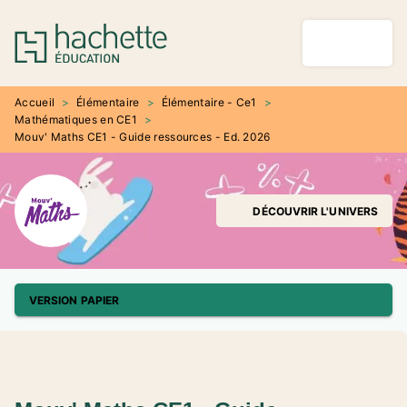
MENU
RECHERCHE
CONTENU
PIED DE PAGE
Accueil
>
Élémentaire
>
Élémentaire - Ce1
>
Mathématiques en CE1
>
Mouv' Maths CE1 - Guide ressources - Ed. 2026
DÉCOUVRIR L'UNIVERS
VERSION PAPIER