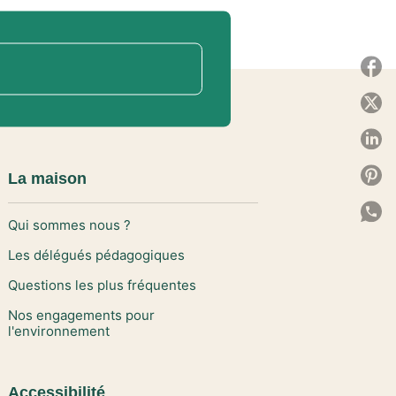
P
P
P
P
La maison
P
Qui sommes nous ?
C
Les délégués pédagogiques
Questions les plus fréquentes
Nos engagements pour
l'environnement
Accessibilité