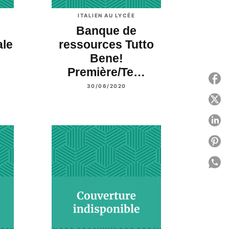
ITALIEN AU LYCÉE
Banque de
ale
ressources Tutto
…
Bene!
Première/Te…
P
30/06/2020
P
P
P
P
C