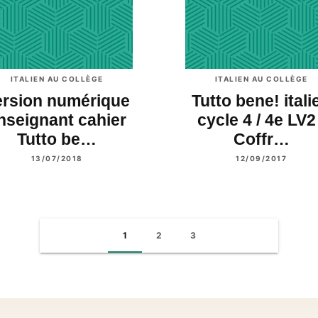
ITALIEN AU COLLÈGE
ITALIEN AU COLLÈGE
ersion numérique
Tutto bene! itali
nseignant cahier
cycle 4 / 4e LV2
Tutto be…
Coffr…
13/07/2018
12/09/2017
1
2
3