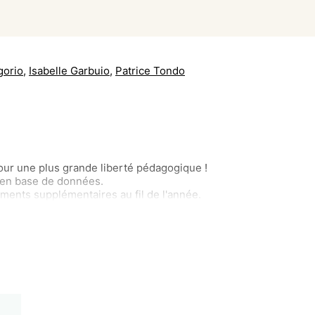
gorio
,
Isabelle Garbuio
,
Patrice Tondo
ur une plus grande liberté pédagogique !
 en base de données.
ents supplémentaires au fil de l'année.