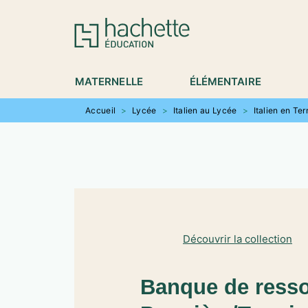
MENU
RECHERCHE
CONTENU
P
MATERNELLE
ÉLÉMENTAIRE
Accueil
>
Lycée
>
Italien au Lycée
>
Italien en Te
Découvrir la collection
Banque de resso