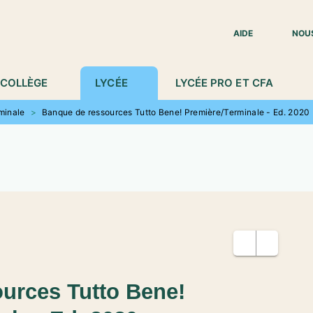
IED DE PAGE
AIDE
NOU
COLLÈGE
LYCÉE
LYCÉE PRO ET CFA
rminale
>
Banque de ressources Tutto Bene! Première/Terminale - Ed. 2020
urces Tutto Bene!