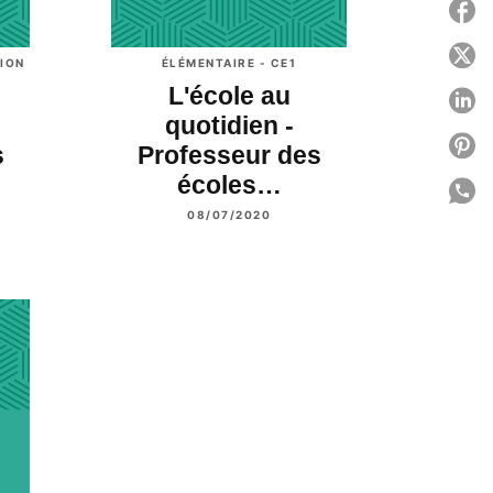
P
P
ION
ÉLÉMENTAIRE - CE1
L'école au
P
quotidien -
P
s
Professeur des
écoles…
P
08/07/2020
C