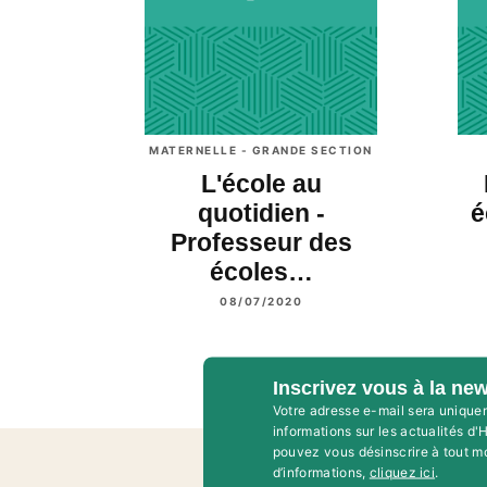
MATERNELLE - GRANDE SECTION
L'école au
quotidien -
é
Professeur des
écoles…
08/07/2020
Inscrivez vous à la new
Votre adresse e-mail sera unique
informations sur les actualités d
pouvez vous désinscrire à tout m
d’informations,
cliquez ici
.