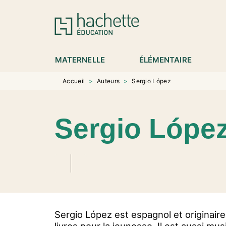
MENU
RECHERCHE
CONTENU
P
MATERNELLE
ÉLÉMENTAIRE
Accueil
>
Auteurs
>
Sergio López
Sergio Lópe
Sergio López est espagnol et originaire 