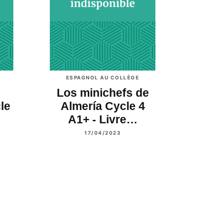
ESPAGNOL AU COLLÈGE
Los minichefs de
le
Almería Cycle 4
A1+ - Livre…
17/04/2023