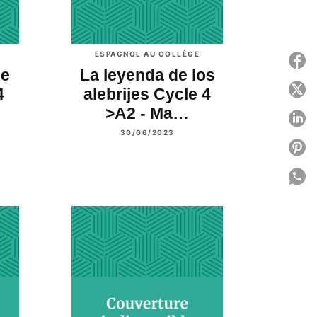
ESPAGNOL AU COLLÈGE
P
de
La leyenda de los
P
4
alebrijes Cycle 4
>A2 - Ma…
P
30/06/2023
P
P
C