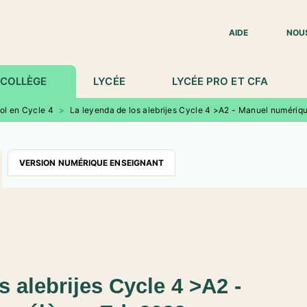
IED DE PAGE
AIDE
NOU
COLLÈGE
LYCÉE
LYCÉE PRO ET CFA
ol en Cycle 4
>
La leyenda de los alebrijes Cycle 4 >A2 - Manuel numériq
VERSION NUMÉRIQUE ENSEIGNANT
s alebrijes Cycle 4 >A2 -