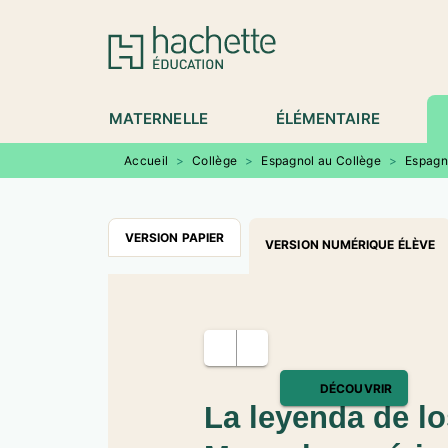
MENU
RECHERCHE
CONTENU
P
MATERNELLE
ÉLÉMENTAIRE
Accueil
>
Collège
>
Espagnol au Collège
>
Espagn
VERSION PAPIER
VERSION NUMÉRIQUE ÉLÈVE
DÉCOUVRIR
La leyenda de lo